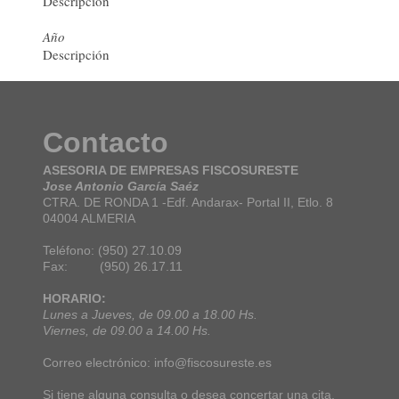
Descripción
Año
Descripción
Contacto
ASESORIA DE EMPRESAS FISCOSURESTE
Jose Antonio García Saéz
CTRA. DE RONDA 1 -Edf. Andarax- Portal II, Etlo. 8
04004 ALMERIA
Teléfono: (950) 27.10.09
Fax: (950) 26.17.11
HORARIO:
Lunes a Jueves, de 09.00 a 18.00 Hs.
Viernes, de 09.00 a 14.00 Hs.
Correo electrónico: info@fiscosureste.es
Si tiene alguna consulta o desea concertar una cita,