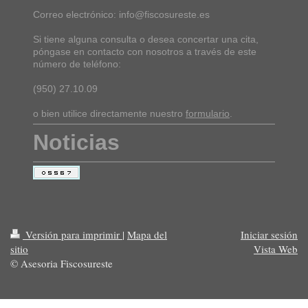
Correo electrónico: info@fiscosureste.es
Si tiene alguna consulta o desea concertar una cita,
póngase en contacto con nosotros a través de este
número de teléfono:
(950) 27.10.09
o bien utilice directamente nuestro
formulario
.
Noticias
Versión para imprimir
|
Mapa del
Iniciar sesión
sitio
Vista Web
© Asesoria Fiscosureste