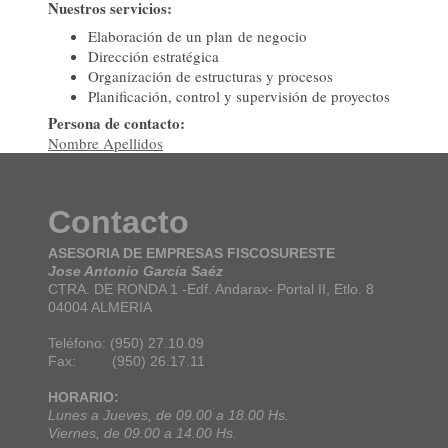
Nuestros servicios:
Elaboración de un plan de negocio
Dirección estratégica
Organización de estructuras y procesos
Planificación, control y supervisión de proyectos
Persona de contacto:
Nombre Apellidos
Contacto
ASESORIA DE EMPRESAS FISCOSURESTE
Jose Antonio García Saéz
CTRA. DE RONDA 1 -Edf. Andarax- Portal II, Etlo. 8
04004 ALMERIA
Teléfono: (950) 27.10.09
Fax: (950) 26.17.11
HORARIO:
Lunes a Jueves, de 09.00 a 18.00 Hs.
Viernes, de 09.00 a 14.00 Hs.